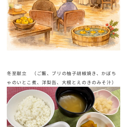
冬至献立 （ご飯、ブリの柚子胡椒焼き、かぼち
ゃのいとこ煮、洋梨缶、大根とえのきのみそ汁）